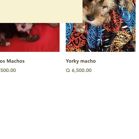
Vista rápida
Vista rápida
dos Machos
Yorky macho
io
Precio
,500.00
Q 6,500.00