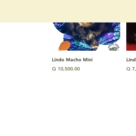
Vista rápida
Lindo Macho Mini
Lin
Precio
Prec
Q 10,500.00
Q 7